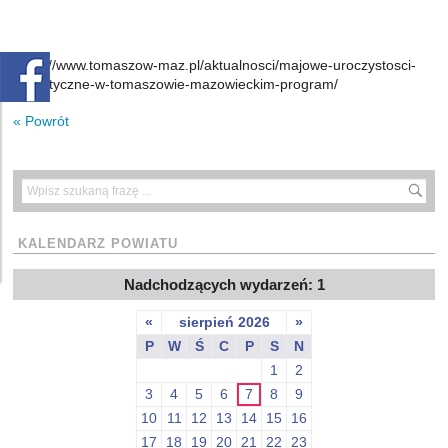
https://www.tomaszow-maz.pl/aktualnosci/majowe-uroczystosci-
patriotyczne-w-tomaszowie-mazowieckim-program/
« Powrót
KALENDARZ POWIATU
Nadchodzących wydarzeń: 1
«
sierpień 2026
»
P
W
Ś
C
P
S
N
1
2
3
4
5
6
7
8
9
10
11
12
13
14
15
16
17
18
19
20
21
22
23