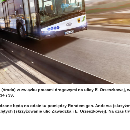
ia (środa) w związku pracami drogowymi na ulicy E. Orzeszkowej, 
34 i 39.
adzone będą na odcinku pomiędzy Rondem gen. Andersa (skrzyżow
lętych (skrzyżowanie ulic Zawadzka i E. Orzeszkowej). Na czas trwan