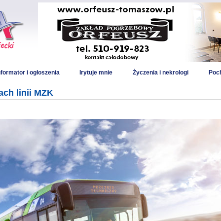
nformator i ogłoszenia
Irytuje mnie
Życzenia i nekrologi
Poch
ch linii MZK