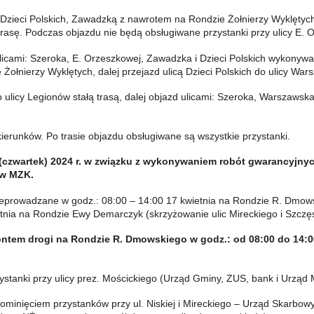
: Dzieci Polskich, Zawadzką z nawrotem na Rondzie Żołnierzy Wyklętych,
trasę. Podczas objazdu nie będą obsługiwane przystanki przy ulicy E. Or
u ulicami: Szeroka, E. Orzeszkowej, Zawadzka i Dzieci Polskich wykonyw
ołnierzy Wyklętych, dalej przejazd ulicą Dzieci Polskich do ulicy Wars
do ulicy Legionów stałą trasą, dalej objazd ulicami: Szeroka, Warszawska
erunków. Po trasie objazdu obsługiwane są wszystkie przystanki.
ia (czwartek) 2024 r. w związku z wykonywaniem robót gwarancyjn
ów MZK.
prowadzane w godz.: 08:00 – 14:00 17 kwietnia na Rondzie R. Dmowsk
etnia na Rondzie Ewy Demarczyk (skrzyżowanie ulic Mireckiego i Szczęś
montem drogi na Rondzie R. Dmowskiego w godz.: od 08:00 do 14
stanki przy ulicy prez. Mościckiego (Urząd Gminy, ZUS, bank i Urząd M
pominięciem przystanków przy ul. Niskiej i Mireckiego – Urząd Skarbowy