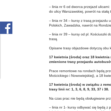
– linia nr 6 od dworca przejazd ulicami
do ulicy Warszawskiej, powrót na stałą 
– linia nr 34 – kursy z trasą przejazd
Polskich, Zawadzka, nawrót na Rondzie Ż
– linia nr 39 – kursy od pl. Kościuszki 
trasą.
Opisane trasy objazdowe dotyczą obu ki
17 kwietnia (środa) oraz 18 kwietn
zmienione trasy przejazdu autobus
Prace remontowe na rondach będą prze
Mościckiego i Nowowiejskiej), a 18 kwi
17 kwietnia (środa) w związku z re
trasy linii nr: 1, 3, 6, 8, 9, 33, 37 i 38.
Na czas prac nie będą obsługiwane przy
– linia nr 1- kursy odbywać się będą z 