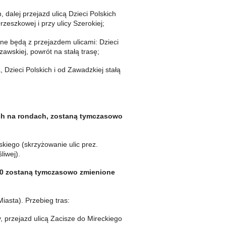
 dalej przejazd ulicą Dzieci Polskich
zeszkowej i przy ulicy Szerokiej;
ane będą z przejazdem ulicami: Dzieci
zawskiej, powrót na stałą trasę;
, Dzieci Polskich i od Zawadzkiej stałą
ych na rondach, zostaną tymczasowo
iego (skrzyżowanie ulic prez.
liwej).
:00 zostaną tymczasowo zmienione
iasta). Przebieg tras:
, przejazd ulicą Zacisze do Mireckiego