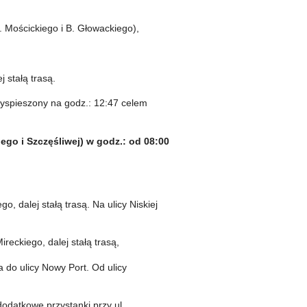
z. Mościckiego i B. Głowackiego),
j stałą trasą.
zyspieszony na godz.: 12:47 celem
ego i Szczęśliwej) w godz.: od 08:00
o, dalej stałą trasą. Na ulicy Niskiej
ireckiego, dalej stałą trasą,
a do ulicy Nowy Port. Od ulicy
odatkowe przystanki przy ul.