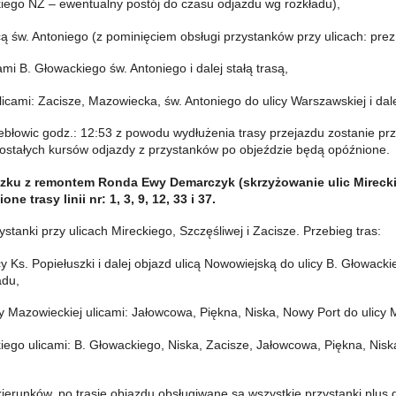
eckiego NŻ – ewentualny postój do czasu odjazdu wg rozkładu),
 ulicą św. Antoniego (z pominięciem obsługi przystanków przy ulicach: pre
icami B. Głowackiego św. Antoniego i dalej stałą trasą,
licami: Zacisze, Mazowiecka, św. Antoniego do ulicy Warszawskiej i dale
ebłowic godz.: 12:53 z powodu wydłużenia trasy przejazdu zostanie pr
zostałych kursów odjazdy z przystanków po objeździe będą opóźnione.
iązku z remontem Ronda Ewy Demarczyk (skrzyżowanie ulic Mirecki
 trasy linii nr: 1, 3, 9, 12, 33 i 37.
tanki przy ulicach Mireckiego, Szczęśliwej i Zacisze. Przebieg tras:
cy Ks. Popiełuszki i dalej objazd ulicą Nowowiejską do ulicy B. Głowackieg
adu,
licy Mazowieckiej ulicami: Jałowcowa, Piękna, Niska, Nowy Port do ulicy M
ckiego ulicami: B. Głowackiego, Niska, Zacisze, Jałowcowa, Piękna, Nisk
erunków, po trasie objazdu obsługiwane są wszystkie przystanki plus d