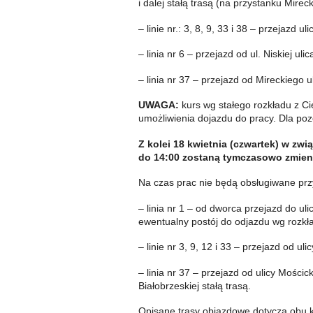
i dalej stałą trasą (na przystanku Mir
– linie nr.: 3, 8, 9, 33 i 38 – przejazd
– linia nr 6 – przejazd od ul. Niskiej ul
– linia nr 37 – przejazd od Mireckiego u
UWAGA:
kurs wg stałego rozkładu z Ci
umożliwienia dojazdu do pracy. Dla po
Z kolei 18 kwietnia (czwartek) w zw
do 14:00 zostaną tymczasowo zmienione
Na czas prac nie będą obsługiwane przys
– linia nr 1 – od dworca przejazd do uli
ewentualny postój do odjazdu wg rozkł
– linie nr 3, 9, 12 i 33 – przejazd od u
– linia nr 37 – przejazd od ulicy Mości
Białobrzeskiej stałą trasą.
Opisane trasy objazdowe dotyczą obu ki